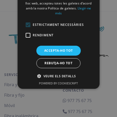
lloc web, accepteu totes les galetes d’acord
amb la nostra Política de galetes.
Llegir-ne
més
Footer
ESTRICTAMENT NECESSÀRIES
RENDIMENT
ACCEPTA-HO TOT
REBUTJA-HO TOT
SERVICIOS
VEURE ELS DETALLS
POWERED BY COOKIESCRIPT
Fibra y móvil
CONTACTO
Fibra y fijo
977 75 67 75
Móvil
977 75 67 75
Fibra inalámbrica